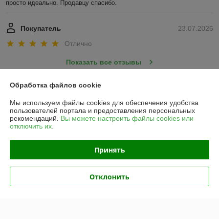
просто идеально. Продавцу спасибо.
Покупатель
23.07.2026
Отлично
Показать все отзывы
Обработка файлов cookie
О нас
Мы используем файлы cookies для обеспечения удобства
пользователей портала и предоставления персональных
рекомендаций.
Вы можете настроить файлы cookies или
Контакты
отключить их.
Доставка и оплата
Принять
График работы
Отклонить
Полная версия сайта
Политика обработки cookies