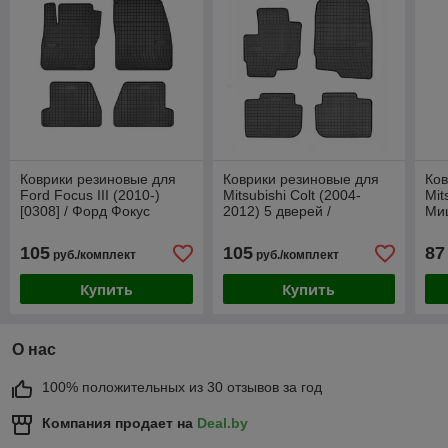
Коврики резиновые для
Коврики резиновые для
Ков
Ford Focus III (2010-)
Mitsubishi Colt (2004-
Mit
[0308] / Форд Фокус
2012) 5 дверей /
Ми
(Frogum)
Мицубиси Кольт [0484]
(Frogum)
105
105
87
руб./комплект
руб./комплект
Купить
Купить
О нас
100% положительных из 30 отзывов за год
Компания продает на
Deal.by