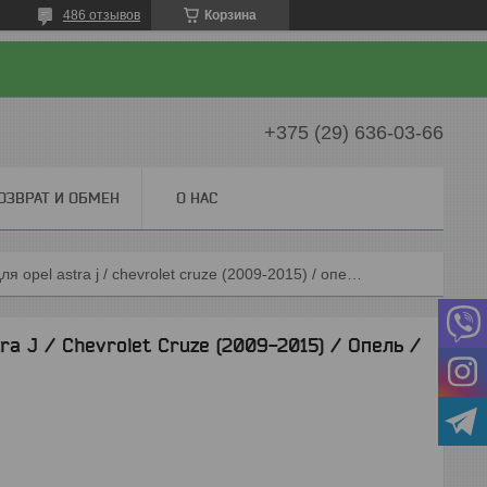
486 отзывов
Корзина
+375 (29) 636-03-66
ОЗВРАТ И ОБМЕН
О НАС
Коврики резиновые для opel astra j / chevrolet cruze (2009-2015) / опель / шевроле (geyer-hosaja)
a J / Chevrolet Cruze (2009-2015) / Опель /