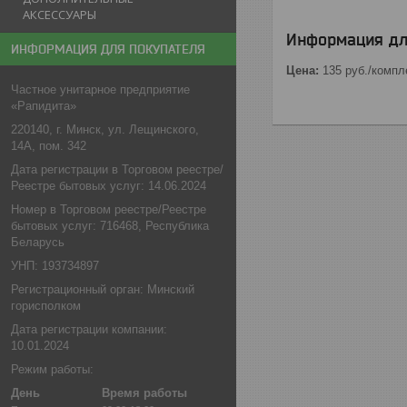
АКСЕССУАРЫ
Информация дл
ИНФОРМАЦИЯ ДЛЯ ПОКУПАТЕЛЯ
Цена:
135
руб.
/компл
Частное унитарное предприятие
«Рапидита»
220140, г. Минск, ул. Лещинского,
14А, пом. 342
Дата регистрации в Торговом реестре/
Реестре бытовых услуг: 14.06.2024
Номер в Торговом реестре/Реестре
бытовых услуг: 716468, Республика
Беларусь
УНП: 193734897
Регистрационный орган: Минский
горисполком
Дата регистрации компании:
10.01.2024
Режим работы:
День
Время работы