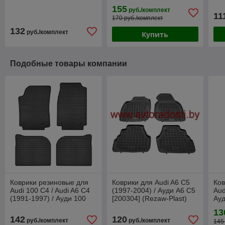
(Petex)
[10214] (HEKO)
(Gu
155
руб./комплект
11
170 руб./комплект
132
руб./комплект
Купить
Подобные товары компании
Коврики резиновые для
Коврики для Audi A6 C5
Ков
Audi 100 C4 / Audi A6 C4
(1997-2004) / Ауди А6 С5
Aud
(1991-1997) / Ауди 100
[200304] (Rezaw-Plast)
Ауд
С4 / А6С4 (Frogum)
13
142
120
руб./комплект
руб./комплект
145