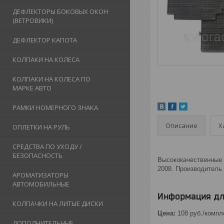
ДЕФЛЕКТОРЫ БОКОВЫХ ОКОН
(ВЕТРОВИКИ)
ДЕФЛЕКТОР КАПОТА
КОЛПАКИ НА КОЛЕСА
КОЛПАКИ НА КОЛЕСА ПО
МАРКЕ АВТО
РАМКИ НОМЕРНОГО ЗНАКА
Описание
Х
ОПЛЕТКИ НА РУЛЬ
СРЕДСТВА ПО УХОДУ /
БЕЗОПАСНОСТЬ
Выcококачественные к
2008. Производитель 
АРОМАТИЗАТОРЫ
АВТОМОБИЛЬНЫЕ
Информация дл
КОЛПАЧКИ НА ЛИТЫЕ ДИСКИ
Цена:
108
руб.
/компл
ДОПОЛНИТЕЛЬНЫЕ