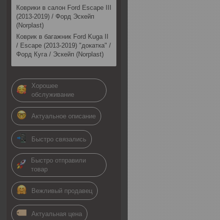
Коврики в салон Ford Escape III
(2013-2019) / Форд Эскейп
(Norplast)
Коврик в багажник Ford Kuga II
/ Escape (2013-2019) "докатка" /
Форд Куга / Эскейп (Norplast)
Хорошее
обслуживание
Актуальное описание
Быстро связались
Быстро отправили
товар
Вежливый продавец
Актуальная цена