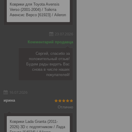
Коврики для Toyota Avensis
Verso (2001-2004) / Тойота
Авенсис Версо [61923] / Aileron
23.07.2026
Комментарий продавца
Сергей, спасибо за
положительный отзыв!
Будем рады видеть Вас
снова в числе наших
покупателей!
16.07.2026
ирина
Отлично
Коврики Lada Granta (2011-
2026) 3D c подпятником / Лада