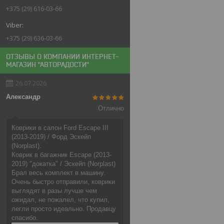
+375 (29) 616-03-66
+375 (29) 636-03-66
ОТЗЫВЫ О КОМПАНИИ ИНТЕРНЕТ-
МАГАЗИН "АВТОРАДОСТИ"
26.07.2026
Александр
Отлично
Коврики в салон Ford Escape III
(2013-2019) / Форд Эскейп
(Norplast).
Коврик в багажник Escape (2013-
2019) "докатка" / Эскейп (Norplast)
Брал весь комплект в машину.
Очень быстро отправили, коврики
выглядят в разы лучше чем
ожидал, не пожалел, что купил,
легли просто идеально. Продавцу
спасибо.