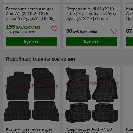
Ветровики вставные для
Ветровики Audi A1 (2010-
Ков
Audi A1 (2010-2018) 5
2018) 5 дверей / хэтчбек /
Aud
дверей / Ауди А1 [10239]
Ауди [A12212] (Cobra
Spo
(HEKO)
Tuning)
А1 
155
руб./комплект
60
87
руб./комплект
170 руб./комплект
Купить
Купить
Подобные товары компании
Коврики резиновые для
Коврики для Audi A4 B8
Ков