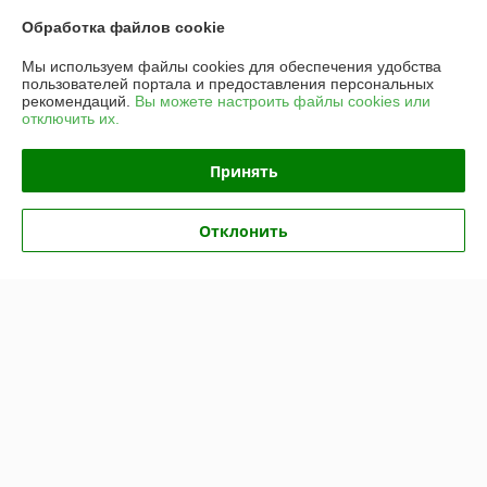
В наличии
Обработка файлов cookie
168
руб./комплект
190 руб./комплект
Мы используем файлы cookies для обеспечения удобства
пользователей портала и предоставления персональных
Купить
рекомендаций.
Вы можете настроить файлы cookies или
отключить их.
О нас
Принять
100% положительных из 30 отзывов за год
Отклонить
Компания продает на
Deal.by
Работает с 03.04.2018
г. Минск
ул. Лещинского, д. 14а, 3 этаж, пав. 348, Минск, Беларусь
Контакты
Показать весь график работы
Сегодня выходной