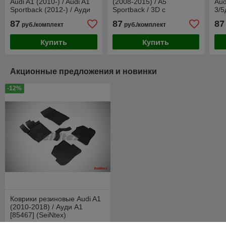
Audi A1 (2010-) / Audi A1
(2008-2015) / A5
Aud
Sportback (2012-) / Ауди
Sportback / 3D c
3/5
А1 (Frogum)
подпятником / крепеж /
/ А
87
87
87
руб./комплект
руб./комплект
Ауди А4 Б8 [61112] /
Aileron
Купить
Купить
Акционные предложения и новинки
-12%
Коврики резиновые Audi A1
(2010-2018) / Ауди А1
[85467] (SeiNtex)