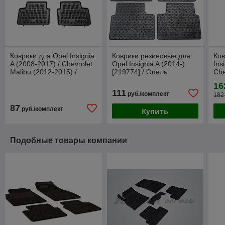
Коврики для Opel Insignia
Коврики резиновые для
Ков
A (2008-2017) / Chevrolet
Opel Insignia A (2014-)
Ins
Malibu (2012-2015) /
[219774] / Опель
Che
Опель Инсигния / Малибу
Инсигния (Gumárny
201
16
Zubří)
(Se
111
руб./комплект
182
87
руб./комплект
Купить
Подобные товары компании