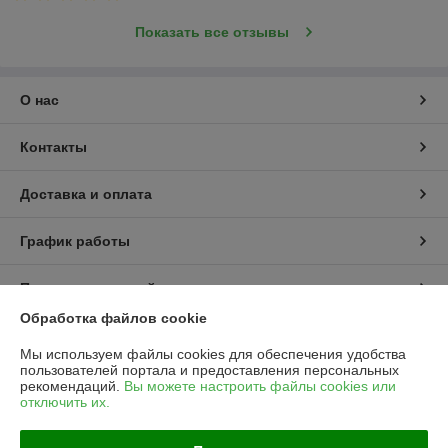
Показать все отзывы
О нас
Контакты
Доставка и оплата
График работы
Полная версия сайта
Обработка файлов cookie
Политика обработки cookies
Мы используем файлы cookies для обеспечения удобства
пользователей портала и предоставления персональных
Сайт создан на платформе Deal.by
рекомендаций.
Вы можете настроить файлы cookies или
отключить их.