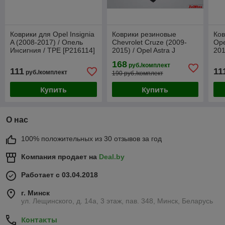
Коврики для Opel Insignia
Коврики резиновые
Ков
A (2008-2017) / Опель
Chevrolet Cruze (2009-
Ope
Инсигния / TPE [P216114]
2015) / Opel Astra J
201
(Gumárny Zubří)
(2009-) / Круз / Астра
[21
168
руб./комплект
(SeiNtex)
111
11
руб./комплект
190 руб./комплект
Купить
Купить
О нас
100% положительных из 30 отзывов за год
Компания продает на
Deal.by
Работает с 03.04.2018
г. Минск
ул. Лещинского, д. 14а, 3 этаж, пав. 348, Минск, Беларусь
Контакты