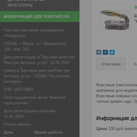
АКСЕССУАРЫ
1
Щ
ИНФОРМАЦИЯ ДЛЯ ПОКУПАТЕЛЯ
"
Частное унитарное предприятие
«Рапидита»
220140, г. Минск, ул. Лещинского,
14А, пом. 342
Дата регистрации в Торговом реестре/
Реестре бытовых услуг: 14.06.2024
Описание
Х
Номер в Торговом реестре/Реестре
бытовых услуг: 716468, Республика
Беларусь
Ворсовые (текстильн
УНП: 193734897
крепежом для моделе
Ворсовые коврики соз
Регистрационный орган: Минский
теплое время года. 
горисполком
Дата регистрации компании:
10.01.2024
Информация дл
Режим работы:
Цена:
130
руб.
/компл
День
Время работы