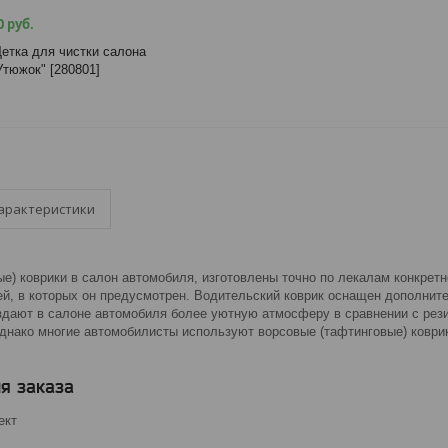
0 руб.
етка для чистки салона
Утюжок" [280801]
арактеристики
ые) коврики в салон автомобиля, изготовлены точно по лекалам конкрет
й, в которых он предусмотрен. Водительский коврик оснащен дополнит
дают в салоне автомобиля более уютную атмосферу в сравнении с резин
Однако многие автомобилисты используют ворсовые (тафтинговые) коврик
я заказа
ект