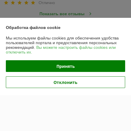
Отлично
Показать все отзывы
Обработка файлов cookie
О нас
Мы используем файлы cookies для обеспечения удобства
пользователей портала и предоставления персональных
рекомендаций.
Вы можете настроить файлы cookies или
Контакты
отключить их.
Доставка и оплата
Принять
График работы
Отклонить
Полная версия сайта
Политика обработки cookies
Сайт создан на платформе Deal.by