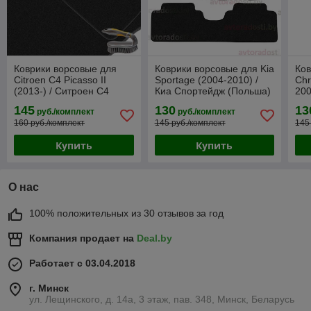
Коврики ворсовые для
Коврики ворсовые для Kia
Ков
Citroen C4 Picasso II
Sportage (2004-2010) /
Chr
(2013-) / Ситроен С4
Киа Спортейдж (Польша)
200
Пикассо (Польша)
Па
145
130
13
руб./комплект
руб./комплект
160 руб./комплект
145 руб./комплект
145
Купить
Купить
О нас
100% положительных из 30 отзывов за год
Компания продает на
Deal.by
Работает с 03.04.2018
г. Минск
ул. Лещинского, д. 14а, 3 этаж, пав. 348, Минск, Беларусь