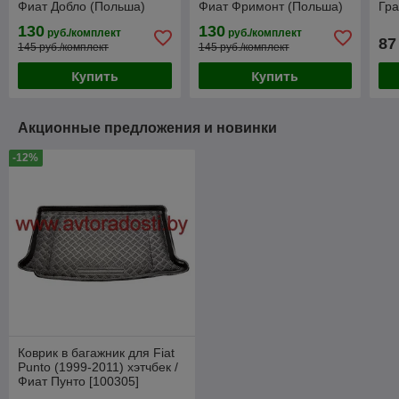
Фиат Добло (Польша)
Фиат Фримонт (Польша)
Гра
(Re
130
130
руб./комплект
руб./комплект
87
145 руб./комплект
145 руб./комплект
Купить
Купить
Акционные предложения и новинки
-12%
Коврик в багажник для Fiat
Punto (1999-2011) хэтчбек /
Фиат Пунто [100305]
(Rezaw-Plast PE)