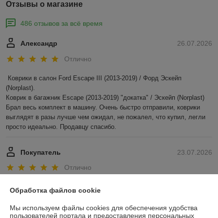
Отзывы о магазине
486 отзывов за всё время
Александр
26.07.2026
Отлично
Коврики в салон Ford Escape III (2013-2019) / Форд Эскейп 
(Norplast).

Коврик в багажник Escape (2013-2019) "докатка" / Эскейп (Norplast)

Брал весь комплект в машину. Очень быстро отправили, коврики 
выглядят в разы лучше чем ожидал, не пожалел, что купил, легли 
просто идеально. Продавцу спасибо.
Покупатель
23.07.2026
Отлично
Показать все отзывы
Обработка файлов cookie
Мы используем файлы cookies для обеспечения удобства
пользователей портала и предоставления персональных