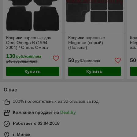
Коврики ворсовые для
Коврики ворсовые
Ков
Opel Omega B (1994-
Elegance (серый)
Ele
2004) / Опель Омега
(Польша)
жёл
(Польша)
130
руб./комплект
50
50
руб./комплект
145 руб./комплект
Купить
Купить
О нас
100% положительных из 30 отзывов за год
Компания продает на
Deal.by
Работает с 03.04.2018
г. Минск