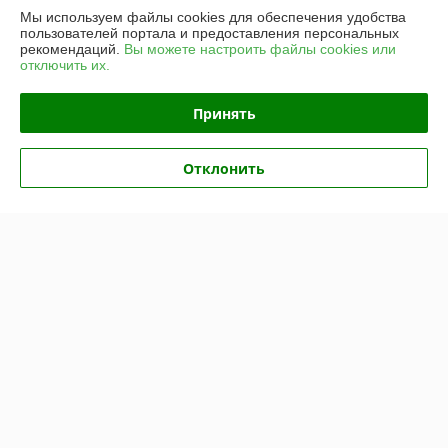
Мы используем файлы cookies для обеспечения удобства
пользователей портала и предоставления персональных
Контакты
рекомендаций.
Вы можете настроить файлы cookies или
отключить их.
Доставка и оплата
Принять
График работы
Отклонить
Полная версия сайта
Политика обработки cookies
Сайт создан на платформе Deal.by
Информация для покупателя
Юридическое лицо:
Частное унитарное предприятие «Рапидита»