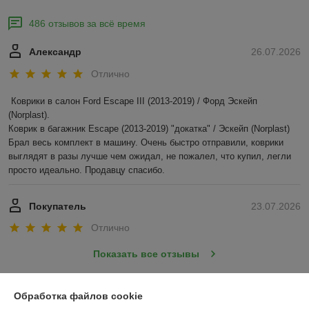
486 отзывов за всё время
Александр
26.07.2026
Отлично
Коврики в салон Ford Escape III (2013-2019) / Форд Эскейп 
(Norplast).

Коврик в багажник Escape (2013-2019) "докатка" / Эскейп (Norplast)

Брал весь комплект в машину. Очень быстро отправили, коврики 
выглядят в разы лучше чем ожидал, не пожалел, что купил, легли 
просто идеально. Продавцу спасибо.
Покупатель
23.07.2026
Отлично
Показать все отзывы
Обработка файлов cookie
О нас