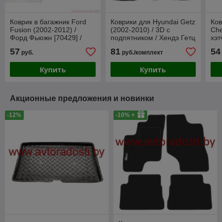
Коврик в багажник Ford
Коврики для Hyundai Getz
Ков
Fusion (2002-2012) /
(2002-2010) / 3D c
Che
Форд Фьюжн [70429] /
подпятником / Хендэ Гетц
хэт
Aileron
[60602] / Aileron
[70
57
81
54
руб.
руб./комплект
Купить
Купить
Акционные предложения и новинки
-12%
-10% +