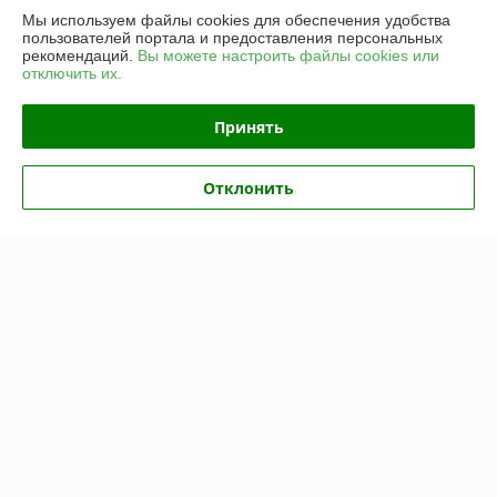
Мы используем файлы cookies для обеспечения удобства
пользователей портала и предоставления персональных
рекомендаций.
Вы можете настроить файлы cookies или
О нас
отключить их.
Контакты
Принять
Доставка и оплата
Отклонить
График работы
Полная версия сайта
Политика обработки cookies
Сайт создан на платформе Deal.by