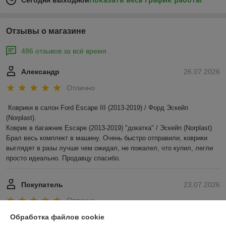
Сегодня выходной
Отзывы о магазине
486 отзывов за всё время
Александр
26.07.2026
Отлично
Коврики в салон Ford Escape III (2013-2019) / Форд Эскейп 
(Norplast).

Коврик в багажник Escape (2013-2019) "докатка" / Эскейп (Norplast)

Брал весь комплект в машину. Очень быстро отправили, коврики 
выглядят в разы лучше чем ожидал, не пожалел, что купил, легли 
просто идеально. Продавцу спасибо.
Покупатель
23.07.2026
Отлично
Обработка файлов cookie
Показать все отзывы