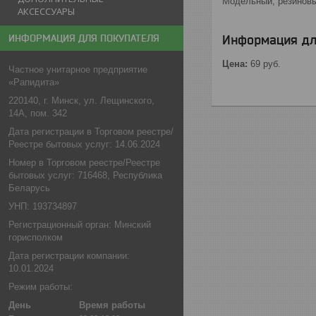
Модельный, резиновый
АКСЕССУАРЫ
Информация дл
ИНФОРМАЦИЯ ДЛЯ ПОКУПАТЕЛЯ
Цена:
69
руб.
Частное унитарное предприятие
«Рапидита»
220140, г. Минск, ул. Лещинского,
14А, пом. 342
Дата регистрации в Торговом реестре/
Реестре бытовых услуг: 14.06.2024
Номер в Торговом реестре/Реестре
бытовых услуг: 716468, Республика
Беларусь
УНП: 193734897
Регистрационный орган: Минский
горисполком
Дата регистрации компании:
10.01.2024
Режим работы:
День
Время работы