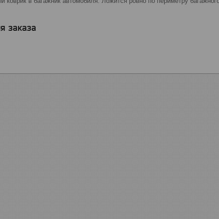
 коврик в багажник автомобиля. Ложится ровно по периметру багажного
я заказа