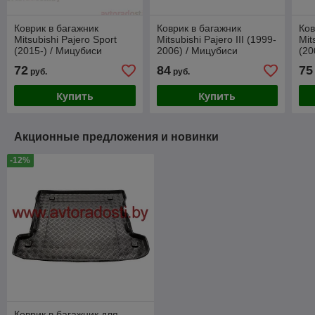
Коврик в багажник
Коврик в багажник
Ков
Mitsubishi Pajero Sport
Mitsubishi Pajero III (1999-
Mit
(2015-) / Мицубиси
2006) / Мицубиси
(20
Паджеро Спорт [71029] /
Паджеро (Norplast)
Пад
72
84
75
руб.
руб.
Aileron
Ail
Купить
Купить
Акционные предложения и новинки
-12%
Коврик в багажник для