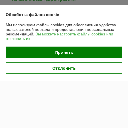
Обработка файлов cookie
Отзывы о магазине
Мы используем файлы cookies для обеспечения удобства
486 отзывов за всё время
пользователей портала и предоставления персональных
рекомендаций.
Вы можете настроить файлы cookies или
отключить их.
Александр
26.07.2026
Отлично
Принять
Коврики в салон Ford Escape III (2013-2019) / Форд Эскейп 
(Norplast).

Отклонить
Коврик в багажник Escape (2013-2019) "докатка" / Эскейп (Norplast)

Брал весь комплект в машину. Очень быстро отправили, коврики 
выглядят в разы лучше чем ожидал, не пожалел, что купил, легли 
просто идеально. Продавцу спасибо.
Покупатель
23.07.2026
Отлично
Показать все отзывы