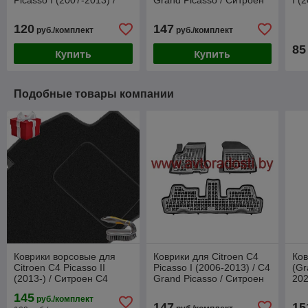
Picasso I (2007-2013) /
Grand Picasso / Ситроен
I (
Пикассо [212646]
С4 Пикассо [201210]
500
(Gumárny Zubří)
(Rezaw-Plast)
(Re
120
147
руб./комплект
руб./комплект
85
Купить
Купить
Подобные товары компании
Коврики ворсовые для
Коврики для Citroen C4
Ков
Citroen C4 Picasso II
Picasso I (2006-2013) / C4
(Gr
(2013-) / Ситроен С4
Grand Picasso / Ситроен
202
Пикассо (Польша)
С4 Пикассо [201210]
Пик
145
руб./комплект
(Rezaw-Plast)
Pla
147
15