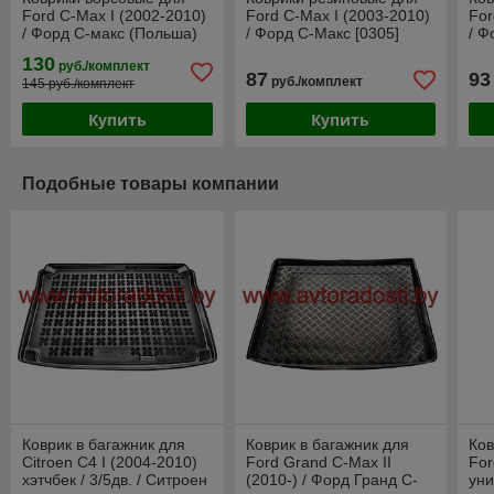
Ford C-Max I (2002-2010)
Ford C-Max I (2003-2010)
For
/ Форд С-макс (Польша)
/ Форд С-Макс [0305]
/ Ф
(Frogum)
(Re
130
руб./комплект
87
93
руб./комплект
145 руб./комплект
Купить
Купить
Подобные товары компании
Коврик в багажник для
Коврик в багажник для
Ков
Citroen C4 I (2004-2010)
Ford Grand C-Max II
For
хэтчбек / 3/5дв. / Ситроен
(2010-) / Форд Гранд С-
уни