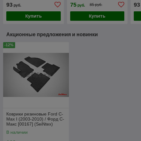
С4 [230115] (Rezaw-Plast)
Макс [100433] (Rezaw-
[23
93
75
93
85 руб.
руб.
руб.
Plast PE)
Купить
Купить
Акционные предложения и новинки
-12%
Коврики резиновые Ford C-
Max I (2003-2010) / Форд С-
Макс [00167] (SeiNtex)
В наличии