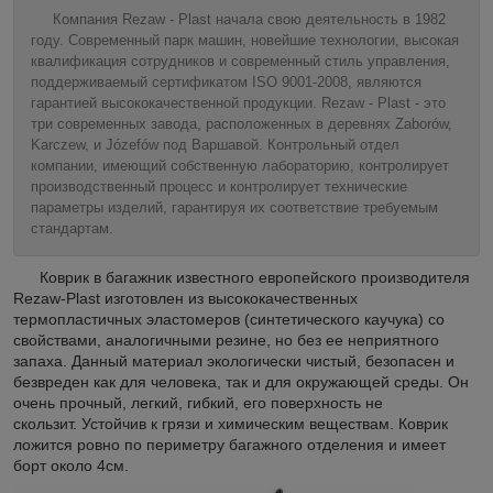
Компания Rezaw - Plast начала свою деятельность в 1982
году. Современный парк машин, новейшие технологии, высокая
квалификация сотрудников и современный стиль управления,
поддерживаемый сертификатом ISO 9001-2008, являются
гарантией высококачественной продукции. Rezaw - Plast - это
три современных завода, расположенных в деревнях Zaborów,
Karczew, и Józefów под Варшавой. Контрольный отдел
компании, имеющий собственную лабораторию, контролирует
производственный процесс и контролирует технические
параметры изделий, гарантируя их соответствие требуемым
стандартам.
Коврик в багажник известного европейского производителя
Rezaw-Plast изготовлен из высококачественных
термопластичных эластомеров (синтетического каучука) со
свойствами, аналогичными резине, но без ее неприятного
запаха. Данный материал экологически чистый, безопасен и
безвреден как для человека, так и для окружающей среды. Он
очень прочный, легкий, гибкий, его поверхность не
скользит. Устойчив к грязи и химическим веществам. Коврик
ложится ровно по периметру багажного отделения и имеет
борт около 4см.