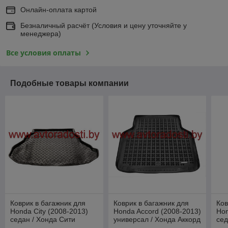
Онлайн-оплата картой
Безналичный расчёт (Условия и цену уточняйте у
менеджера)
Все условия оплаты
Подобные товары компании
Коврик в багажник для
Коврик в багажник для
Ков
Honda City (2008-2013)
Honda Accord (2008-2013)
Hon
седан / Хонда Сити
универсал / Хонда Аккорд
сед
[100524] (Rezaw-Plast PE)
[230522] (Rezaw-Plast)
[23