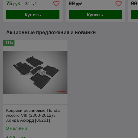
75
99
99
85 руб.
руб.
руб.
Купить
Купить
Акционные предложения и новинки
-11%
Коврики резиновые Honda
Accord VIII (2008-2012) /
Хонда Аккорд [86251]
(SeiNtex)
В наличии