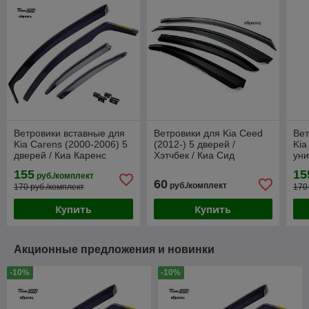
Ветровики вставные для
Ветровики для Kia Ceed
Вет
Kia Carens (2000-2006) 5
(2012-) 5 дверей /
Kia
дверей / Киа Каренс
Хэтчбек / Киа Сид
уни
[20137](HEKO)
[20
155
15
руб./комплект
60
руб./комплект
170 руб./комплект
170
Купить
Купить
Акционные предложения и новинки
-10%
-10%