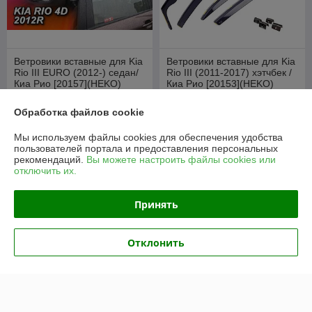
Ветровики вставные для Kia
Ветровики вставные для Kia
Rio III EURO (2012-) седан/
Rio III (2011-2017) хэтчбек /
Киа Рио [20157](HEKO)
Киа Рио [20153](HEKO)
В наличии
В наличии
Обработка файлов cookie
95
95
руб./комплект
руб./комплект
Мы используем файлы cookies для обеспечения удобства
105 руб./комплект
105 руб./комплект
пользователей портала и предоставления персональных
рекомендаций.
Вы можете настроить файлы cookies или
Купить
Купить
отключить их.
-10%
-9%
Принять
Отклонить