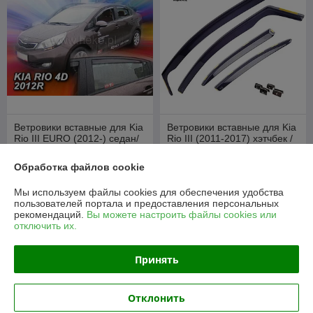
Ветровики вставные для Kia
Ветровики вставные для Kia
Rio III EURO (2012-) седан/
Rio III (2011-2017) хэтчбек /
Киа Рио [20157](HEKO)
Киа Рио [20153](HEKO)
Обработка файлов cookie
В наличии
В наличии
95
95
Мы используем файлы cookies для обеспечения удобства
руб./комплект
руб./комплект
пользователей портала и предоставления персональных
105 руб./комплект
105 руб./комплект
рекомендаций.
Вы можете настроить файлы cookies или
отключить их.
Купить
Купить
Принять
-10%
-9%
Отклонить