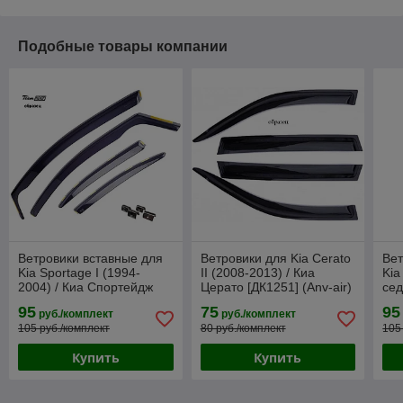
Подобные товары компании
Ветровики вставные для
Ветровики для Kia Cerato
Вет
Kia Sportage I (1994-
II (2008-2013) / Киа
Kia
2004) / Киа Спортейдж
Церато [ДК1251] (Anv-air)
сед
[20116](HEKO)
[20
95
75
95
руб./комплект
руб./комплект
105 руб./комплект
80 руб./комплект
105
Купить
Купить