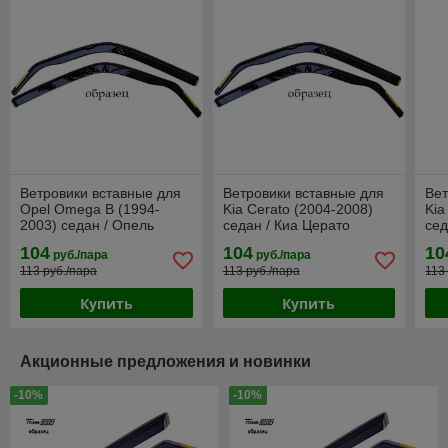
Ветровики вставные для
Ветровики вставные для
Вет
Opel Omega B (1994-
Kia Cerato (2004-2008)
Kia
2003) седан / Опель
седан / Киа Церато
cед
Омега [25343] (HEKO)
[20120](HEKO)
[20
104
104
10
руб./пара
руб./пара
113 руб./пара
113 руб./пара
113
Купить
Купить
Акционные предложения и новинки
-10%
-10%