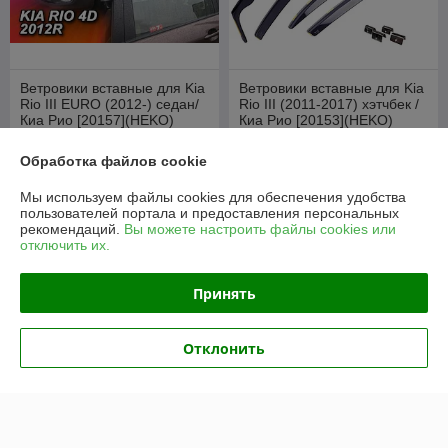
Ветровики вставные для Kia
Ветровики вставные для Kia
Rio III EURO (2012-) седан/
Rio III (2011-2017) хэтчбек /
Киа Рио [20157](HEKO)
Киа Рио [20153](HEKO)
В наличии
В наличии
Обработка файлов cookie
95
95
руб./комплект
руб./комплект
Мы используем файлы cookies для обеспечения удобства
105 руб./комплект
105 руб./комплект
пользователей портала и предоставления персональных
рекомендаций.
Вы можете настроить файлы cookies или
Купить
Купить
отключить их.
-10%
-9%
Принять
Отклонить