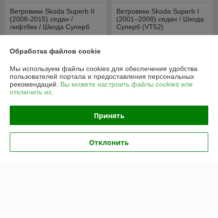
Ветровики Skoda Superb II
Ветровики Skoda Superb I
(2008-2015) седан /
(2001–2008) седан / Шкода
лифтбек / Шкода Суперб
Суперб (VT52)
(VT52)
В наличии
В наличии
Обработка файлов cookie
75
75
руб./комплект
руб./комплект
100 руб./комплект
100 руб./комплект
Мы используем файлы cookies для обеспечения удобства
пользователей портала и предоставления персональных
Купить
Купить
рекомендаций.
Вы можете настроить файлы cookies или
отключить их.
-25%
-25%
Принять
Отклонить
Ветровики Skoda Fabia I
Ветровики Skoda Fabia I