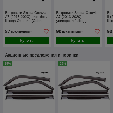
Ветровики Skoda Octavia
Ветровики Skoda Octavia
Вет
A7 (2013-2020) лифтбек /
A7 (2013-2020)
II 
Шкода Октавия (Cobra
универсал / Шкода
Шко
Tuning)
Октавия (Cobra Tuning)
Tun
87
90
93
руб./комплект
руб./комплект
Купить
Купить
Акционные предложения и новинки
-25%
-25%