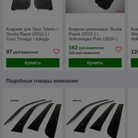
Коврики для Seat Toledo /
Коврики резиновые Skoda
Ков
Skoda Rapid (2012-) /
Rapid (2012-) /
Sko
Сеат Толедо / Шкода
Volkswagen Polo (2020-)
Vol
Рапид [200209] (Rezaw-
лифтбек / Рапид / Поло
лиф
162
руб./комплект
Plast)
(SeiNtex)
(Fr
87
12
руб./комплект
182 руб./комплект
Купить
Купить
Подобные товары компании