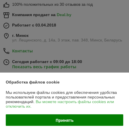
100% положительных из 30 отзывов за год
Компания продает на
Deal.by
Работает с 03.04.2018
г. Минск
ул. Лещинского, д. 14а, 3 этаж, пав. 348, Минск, Беларусь
Контакты
Сегодня работает с 09:00 до 18:00
Показать весь график работы
Обработка файлов cookie
Отзывы о магазине
Мы используем файлы cookies для обеспечения удобства
486 отзывов за всё время
пользователей портала и предоставления персональных
рекомендаций.
Вы можете настроить файлы cookies или
отключить их.
Александр
26.07.2026
Отлично
Принять
Коврики в салон Ford Escape III (2013-2019) / Форд Эскейп 