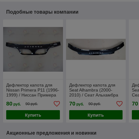
Подобные товары компании
Дефлектор капота для
Дефлектор капота для
Деф
Nissan Primera P11 (1996-
Seat Alhambra (2000-
Sea
1999) / Ниссан Примера
2010) / Сеат Альхамбра
Сеа
[NS08] VT52
[ST04] VT52
80
70
70
90 руб.
90 руб.
руб.
руб.
Купить
Купить
Акционные предложения и новинки