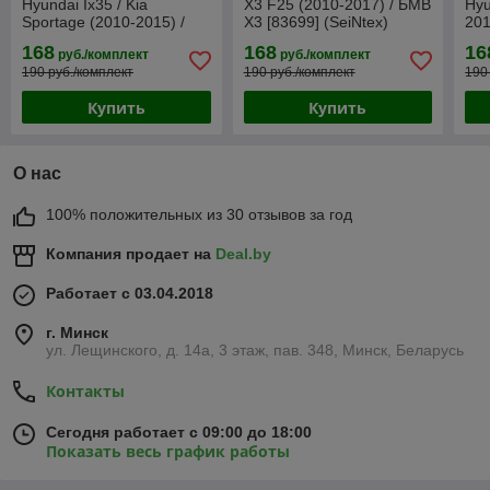
Hyundai Ix35 / Kia
X3 F25 (2010-2017) / БМВ
Hyu
Sportage (2010-2015) /
Х3 [83699] (SeiNtex)
201
Хендай / Спортейдж
Сан
168
168
16
руб./комплект
руб./комплект
[82888] (SeiNtex)
(Se
190 руб./комплект
190 руб./комплект
190
Купить
Купить
О нас
100% положительных из 30 отзывов за год
Компания продает на
Deal.by
Работает с 03.04.2018
г. Минск
ул. Лещинского, д. 14а, 3 этаж, пав. 348, Минск, Беларусь
Контакты
Сегодня работает с 09:00 до 18:00
Показать весь график работы