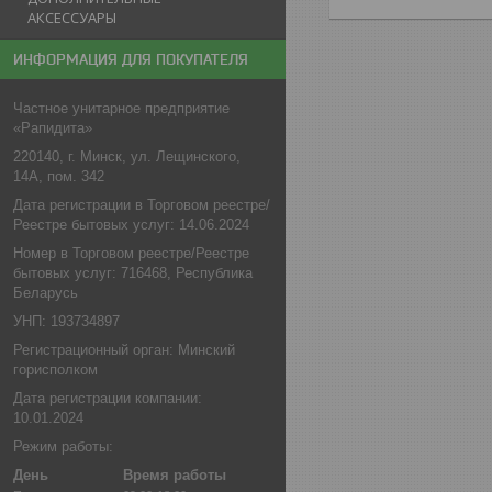
АКСЕССУАРЫ
ИНФОРМАЦИЯ ДЛЯ ПОКУПАТЕЛЯ
Частное унитарное предприятие
«Рапидита»
220140, г. Минск, ул. Лещинского,
14А, пом. 342
Дата регистрации в Торговом реестре/
Реестре бытовых услуг: 14.06.2024
Номер в Торговом реестре/Реестре
бытовых услуг: 716468, Республика
Беларусь
УНП: 193734897
Регистрационный орган: Минский
горисполком
Дата регистрации компании:
10.01.2024
Режим работы:
День
Время работы