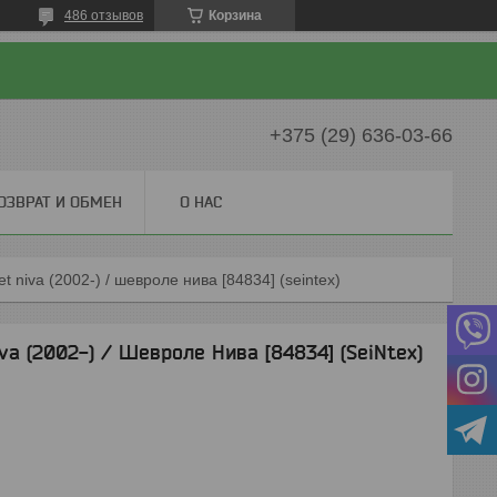
486 отзывов
Корзина
+375 (29) 636-03-66
ОЗВРАТ И ОБМЕН
О НАС
t niva (2002-) / шевроле нива [84834] (seintex)
va (2002-) / Шевроле Нива [84834] (SeiNtex)