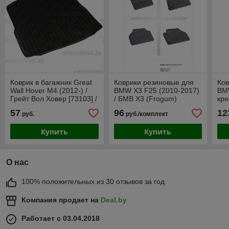
Коврик в багажник Great
Коврики резиновые для
Ков
Wall Hover M4 (2012-) /
BMW X3 F25 (2010-2017)
BMW
Грейт Вол Ховер [73103] /
/ БМВ Х3 (Frogum)
кр
Aileron
"ли
57
96
12
руб.
руб./комплект
[21
Zub
Купить
Купить
О нас
100% положительных из 30 отзывов за год
Компания продает на
Deal.by
Работает с 03.04.2018