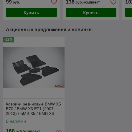
99
138
10
руб.
руб./комплект
Купить
Купить
Акционные предложения и новинки
-12%
Коврики резиновые BMW X5
E70 / BMW X6 E71 (2007-
2013) / БМВ Х5 / БМВ Х6
[00985] (SeiNtex)
В наличии
168
руб./комплект