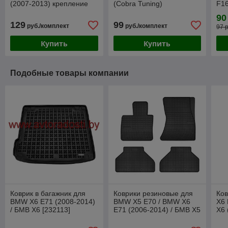
(2007-2013) крепление
(Cobra Tuning)
F16
BMW - "липучки"
[11
90
(Gumárny Zubří)
129
99
руб./комплект
руб./комплект
97 
Купить
Купить
Подобные товары компании
Коврик в багажник для
Коврики резиновые для
Ков
BMW X6 E71 (2008-2014)
BMW X5 E70 / BMW X6
X6 
/ БМВ Х6 [232113]
E71 (2006-2014) / БМВ Х5
Х6 
(Rezaw-Plast)
/ БМВ Х6 (Frogum)