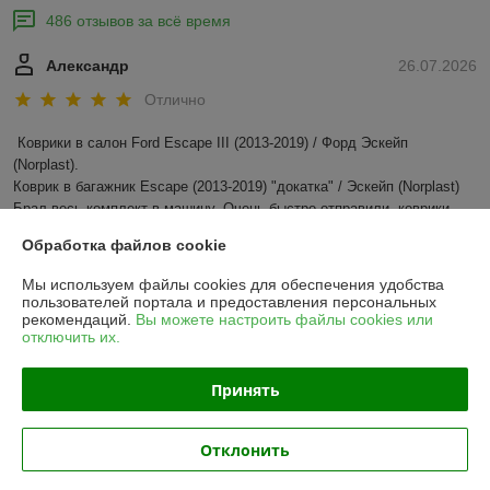
486 отзывов за всё время
Александр
26.07.2026
Отлично
Коврики в салон Ford Escape III (2013-2019) / Форд Эскейп 
(Norplast).

Коврик в багажник Escape (2013-2019) "докатка" / Эскейп (Norplast)

Брал весь комплект в машину. Очень быстро отправили, коврики 
выглядят в разы лучше чем ожидал, не пожалел, что купил, легли 
Обработка файлов cookie
просто идеально. Продавцу спасибо.
Мы используем файлы cookies для обеспечения удобства
пользователей портала и предоставления персональных
Покупатель
23.07.2026
рекомендаций.
Вы можете настроить файлы cookies или
отключить их.
Отлично
Показать все отзывы
Принять
Отклонить
О нас