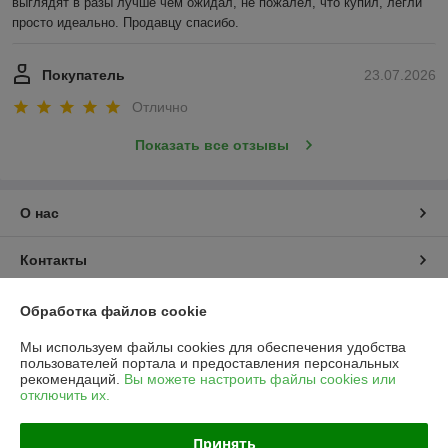
выглядят в разы лучше чем ожидал, не пожалел, что купил, легли 
просто идеально. Продавцу спасибо.
Покупатель
23.07.2026
Отлично
Показать все отзывы
О нас
Контакты
Доставка и оплата
Обработка файлов cookie
Мы используем файлы cookies для обеспечения удобства
График работы
пользователей портала и предоставления персональных
рекомендаций.
Вы можете настроить файлы cookies или
отключить их.
Полная версия сайта
Принять
Политика обработки cookies