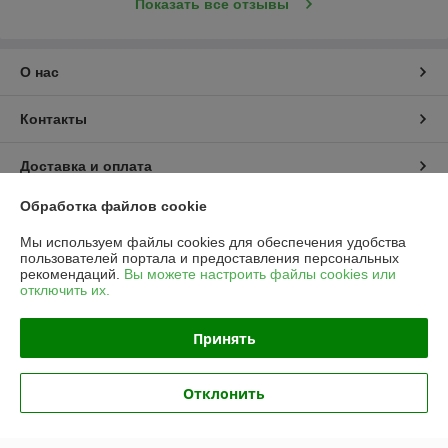
Показать все отзывы
О нас
Контакты
Доставка и оплата
Обработка файлов cookie
График работы
Мы используем файлы cookies для обеспечения удобства
пользователей портала и предоставления персональных
Полная версия сайта
рекомендаций.
Вы можете настроить файлы cookies или
отключить их.
Политика обработки cookies
Принять
Сайт создан на платформе Deal.by
Отклонить