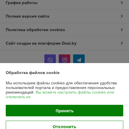
График работы
Полная версия сайта
Политика обработки cookies
Сайт создан на платформе Deal.by
Обработка файлов cookie
Информация для покупателя
Мы используем файлы cookies для обеспечения удобства
пользователей портала и предоставления персональных
Юридическое лицо:
Частное унитарное предприятие «Рапидита»
рекомендаций.
Вы можете настроить файлы cookies или
220140, г. Минск, ул. Лещинского, 14А, пом. 342
отключить их.
Регистрационный номер ЕГР: 193734897
Принять
УНП: 193734897
Регистрационный орган: Минский горисполком
Отклонить