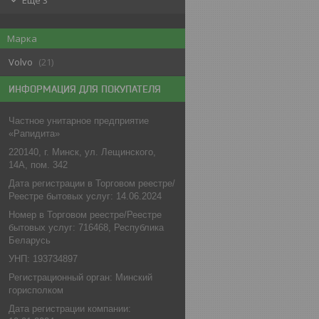
Еще 3
Марка
Volvo
21
ИНФОРМАЦИЯ ДЛЯ ПОКУПАТЕЛЯ
Частное унитарное предприятие
«Рапидита»
220140, г. Минск, ул. Лещинского,
14А, пом. 342
Дата регистрации в Торговом реестре/
Реестре бытовых услуг: 14.06.2024
Номер в Торговом реестре/Реестре
бытовых услуг: 716468, Республика
Беларусь
УНП: 193734897
Регистрационный орган: Минский
горисполком
Дата регистрации компании: