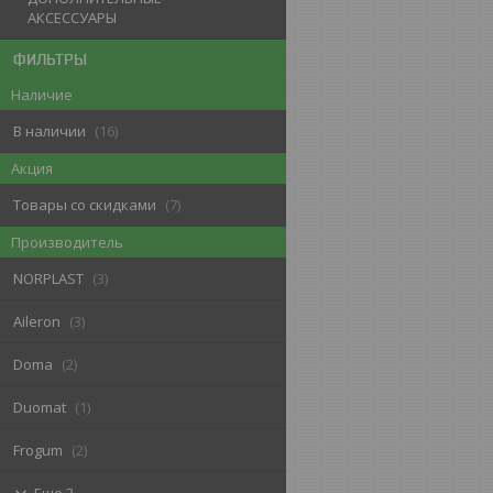
АКСЕССУАРЫ
ФИЛЬТРЫ
Наличие
В наличии
16
Акция
Товары со скидками
7
Производитель
NORPLAST
3
Aileron
3
Doma
2
Duomat
1
Frogum
2