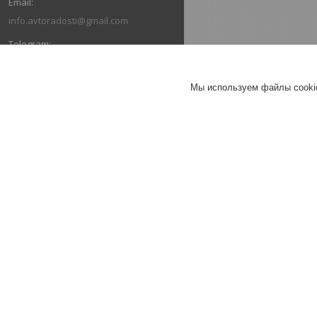
info.avtoradosti@gmail.com
+375 (29) 616-03-66
Мы используем файлы cookie
+375 (29) 636-03-66
ОТЗЫВЫ О КОМПАНИИ ИНТЕРНЕТ-
МАГАЗИН "АВТОРАДОСТИ"
26.07.2026
Александр
Отлично
Коврики в салон Ford Escape III
(2013-2019) / Форд Эскейп
(Norplast).
Коврик в багажник Escape (2013-
2019) "докатка" / Эскейп (Norplast)
Брал весь комплект в машину.
Очень быстро отправили, коврики