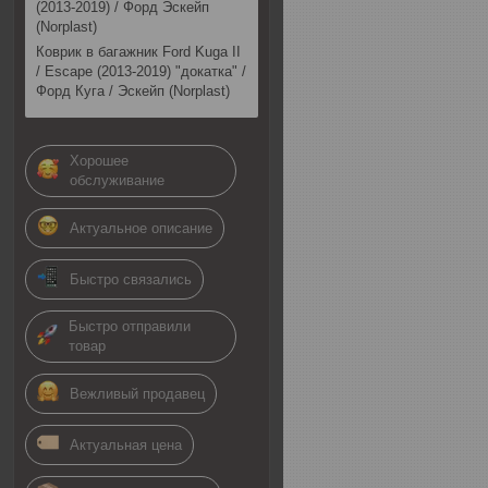
(2013-2019) / Форд Эскейп
(Norplast)
Коврик в багажник Ford Kuga II
/ Escape (2013-2019) "докатка" /
Форд Куга / Эскейп (Norplast)
Хорошее
обслуживание
Актуальное описание
Быстро связались
Быстро отправили
товар
Вежливый продавец
Актуальная цена