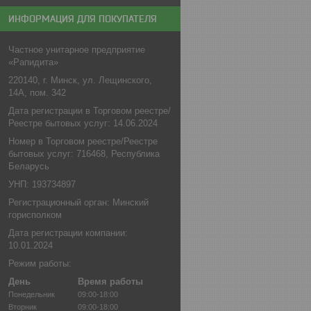
ИНФОРМАЦИЯ ДЛЯ ПОКУПАТЕЛЯ
Частное унитарное предприятие
«Рапидита»
220140, г. Минск, ул. Лещинского,
14А, пом. 342
Дата регистрации в Торговом реестре/
Реестре бытовых услуг: 14.06.2024
Номер в Торговом реестре/Реестре
бытовых услуг: 716468, Республика
Беларусь
УНП: 193734897
Регистрационный орган: Минский
горисполком
Дата регистрации компании:
10.01.2024
Режим работы:
День
Время работы
Понедельник
09:00-18:00
Вторник
09:00-18:00