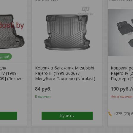
 дней
для
Коврик в багажник Mitsubishi
Коврики ре
/ IV (1999-
Pajero III (1999-2006) /
Pajero IV (
309] (Rezaw-
Мицубиси Паджеро (Norplast)
Паджеро [0
84
руб.
190
руб.
В наличии
Нет в наличии
+375 (29) 
Купить