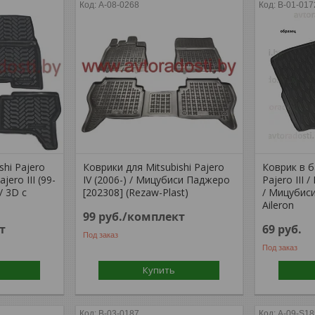
A-08-0268
B-01-017
shi Pajero
Коврики для Mitsubishi Pajero
Коврик в б
ajero III (99-
IV (2006-) / Мицубиси Паджеро
Pajero III /
 / 3D c
[202308] (Rezaw-Plast)
/ Мицубиси
Aileron
99
руб.
/комплект
т
69
руб.
Под заказ
Под заказ
Купить
B-03-0187
A-09-S18