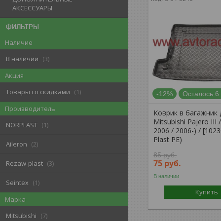
АКСЕССУАРЫ
ФИЛЬТРЫ
Наличие
В наличии
3
Акция
Товары со скидками
1
-12%
Осталось 6
Производитель
Коврик в багажник 
Mitsubishi Pajero III 
NORPLAST
1
2006 / 2006-) / [102
Plast PE)
Aileron
2
85
руб.
75
руб.
Rezaw-plast
3
В наличии
Seintex
1
Купить
Марка
Mitsubishi
7