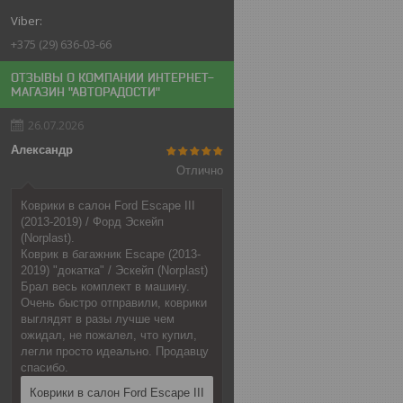
+375 (29) 636-03-66
ОТЗЫВЫ О КОМПАНИИ ИНТЕРНЕТ-
МАГАЗИН "АВТОРАДОСТИ"
26.07.2026
Александр
Отлично
Коврики в салон Ford Escape III
(2013-2019) / Форд Эскейп
(Norplast).
Коврик в багажник Escape (2013-
2019) "докатка" / Эскейп (Norplast)
Брал весь комплект в машину.
Очень быстро отправили, коврики
выглядят в разы лучше чем
ожидал, не пожалел, что купил,
легли просто идеально. Продавцу
спасибо.
Коврики в салон Ford Escape III