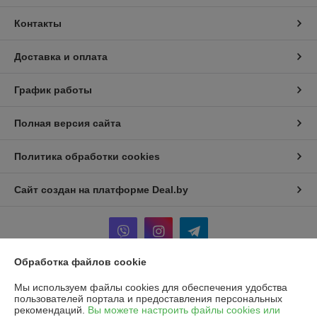
Контакты
Доставка и оплата
График работы
Полная версия сайта
Политика обработки cookies
Сайт создан на платформе Deal.by
Обработка файлов cookie
Информация для покупателя
Мы используем файлы cookies для обеспечения удобства
пользователей портала и предоставления персональных
Юридическое лицо:
Частное унитарное предприятие «Рапидита»
рекомендаций.
Вы можете настроить файлы cookies или
220140, г. Минск, ул. Лещинского, 14А, пом. 342