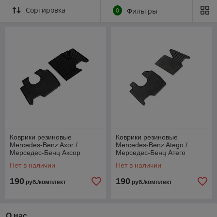
Сортировка
0
Фильтры
Коврики резиновые
Коврики резиновые
Mercedes-Benz Axor /
Mercedes-Benz Atego /
Мерседес-Бенц Аксор
Мерседес-Бенц Атего
[94287] (SeiNtex)
[82562] (SeiNtex)
Нет в наличии
Нет в наличии
190
190
руб./комплект
руб./комплект
О нас